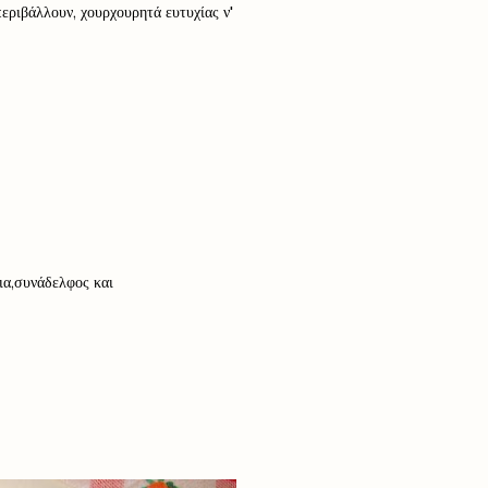
εριβάλλουν, χουρχουρητά ευτυχίας ν'
εια,συνάδελφος και