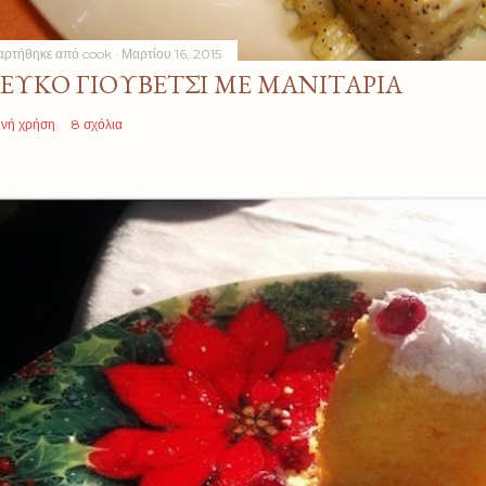
αρτήθηκε από
cook
Μαρτίου 16, 2015
ΕΥΚΌ ΓΙΟΥΒΈΤΣΙ ΜΕ ΜΑΝΙΤΆΡΙΑ
ινή χρήση
8 σχόλια