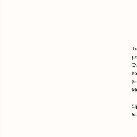
Τυ
μο
Έν
πο
βι
Μά
Σή
δώ