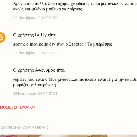
Χρόνια σου πολλά. Σου εύχομαι χνουδωτές τρυφερές αγκαλιές να σε π
ακούς και φιλάκια μπόλικα να παίρνεις.
22 Νοεμβρίου, 2007 21:52
Ο χρήστης
betty
είπε…
sorry, ο moukelis δεν είναι ο Στράτος;!! Τα μπέρδεψα;
23 Νοεμβρίου, 2007 13:59
Ο χρήστης Ανώνυμος είπε…
νομιζες πως είναι ο Μυθημναίος;....ο moukelis είναι Η για την ακρίβ
μοιράζει...γελαστρόνια :)
25 Νοεμβρίου, 2007 17:01
ΜΟΣΊΕΥΣΗ ΣΧΟΛΊΟΥ
ΗΜΟΦΙΛΕΊΣ ΑΝΑΡΤΉΣΕΙΣ