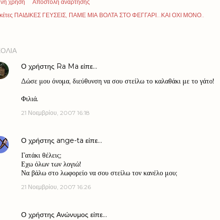
ινή χρήση
Αποστολή ανάρτησης
κέτες
ΠΑΙΔΙΚΕΣ ΓΕΥΣΕΙΣ
ΠΑΜΕ ΜΙΑ ΒΟΛΤΑ ΣΤΟ ΦΕΓΓΑΡΙ...ΚΑΙ ΟΧΙ ΜΟΝΟ..
ΌΛΙΑ
Ο χρήστης
Ra Ma
είπε…
Δώσε μου όνομα, διεύθυνση να σου στείλω το καλαθάκι με το γάτο!
Φιλιά.
21 Νοεμβρίου, 2007 16:18
Ο χρήστης
ange-ta
είπε…
Γατάκι θέλεις;
Εχω όλων των λογιώ!
Να βάλω στο λωφορείο να σου στείλω τον κανέλο μου;
21 Νοεμβρίου, 2007 16:26
Ο χρήστης Ανώνυμος είπε…