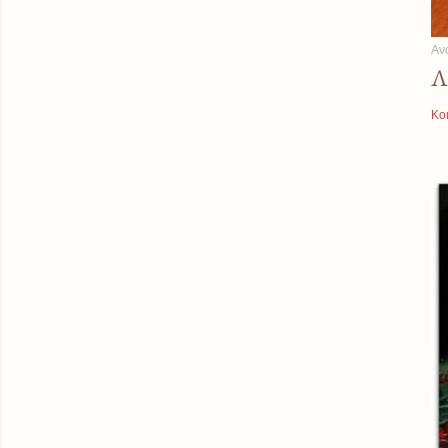
Αν
Λ
Κο