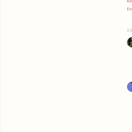
Κο
Ετι
ΣΧ