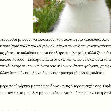
χεροί όσοι μπορούν να φιλοξενούν το αξιολάτρευτο κατοικίδιο. Από
υ γάτο(πριν πολλά πολλά χρόνια) υπάρχει το κενό του αναντικατάστα
ας γάτος στο καλαθάκι του, να ένα δώρο που λατρεύω, αλλά ξέρω ότι
ικίλους λόγους....Στέκομαι πάντα στις γωνιές, όπου βρίσκω αυτά τα
αστικά. Μ'αρέσει που κάθονται όσο θέλουν κι έπειτα φεύγουν, χωρίς
λλον θεωρούν εύκολο να βρουν ένα τρυφερό χέρι να τα χαιδεύει.
μερα πολύ χάρηκα με τα δώρα όλων και τις όμορφες ευχές σας. Γυρίζο
ρο στον εαυτό μου, δεν μπορεί, κάποιο γατάκι θα περιμένει στη γωνί