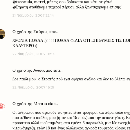
@tassoula, merci, μήπως σου βρίσκεται και κάτι σε γάτα!
@Στρατή σταθήκαμε τυχεροί πέρυσι, αλλά ξανατυχήσαμε επίσης!
21 Νοεμβρίου, 2007 22:14
Ο χρήστης
Σπύρος
είπε…
XΡΟΝΙΑ ΠΟΛΛΑ :)! ! ! ! ΠΟΛΛΑ ΦΙΛΙΑ ΟΤΙ ΕΠΙΘΥΜΕΙΣ ΤΙΣ 
ΚΑΛΥΤΕΡΟ :)
22 Νοεμβρίου, 2007 08:15
Ο χρήστης Ανώνυμος είπε…
βρε παιδι μου...ο Στρατής πού εχει αφήσει σχόλιο και δεν το βλέπω εγώ;
22 Νοεμβρίου, 2007 16:59
Ο χρήστης
Marina
είπε…
Οι άνθρωποι που αγαπούν τις γάτες είναι τρυφεροί και πάρα πολύ αγ
που πέθανε ο σκύλος μου (ήταν και 15 ετών)μου την πέσανε γάτες. Κ
προάστεια αλλά υιοθετημένες απο εμένα. 3 παρακαλώ, μία Norwegia
κιτρινόγκριζη, ετών 18 και ένας ολόλευκος αγκορά τρυφερός κύριος ετ