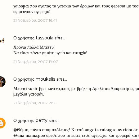
χαιρομαι που αγαπας τα γατακια των δρομων και τους φερεσαι με τοση
ας φευγουν αγερωχα!
21 Νοεμβρίου, 2007 16:41
Ο χρήστης
tassoula
είπε…
Χρόνια πολλά Μπέττυ!
Να είσαι πάντα γεμάτη υγεία και ευτηχία!
21 Νοεμβρίου, 2007 19:07
Ο χρήστης
moukelis
είπε…
Μπορεί να σε βρει κανένα,όπως με βρήκε η Αμελίτσα.Απαραιτήτως φω
μεγάλοι γατοφάν.
21 Νοεμβρίου, 2007 21:31
Ο χρήστης
betty
είπε…
@Θύμιο, πάντα ετοιμοπόλεμος! Κι εσύ angeta επίσης κι αν είσαι σε 
@una mama,μου άρεσε που το είπες έτσι, αγέρωχα, και τρυφερά και α